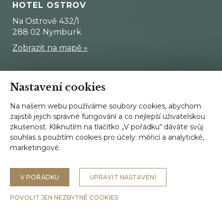
HOTEL OSTROV
Na Ostrově 432/1
288 02 Nymburk
Zobrazit na mapě
»
Nastavení cookies
Vážení hosté,
Na našem webu používáme soubory cookies, abychom
V neděli
9.8.2026
bude restaurace a
zajistili jejich správné fungování a co nejlepší uživatelskou
zahrádka pro veřejnost uzavřena z
zkušenost. Kliknutím na tlačítko „V pořádku“ dáváte svůj
důvodu soukromé události.
souhlas s použitím cookies pro účely:
měřicí a analytické,
marketingové
.
Mimo uvedený termín jsme Vám plně k
dispozici.
© Hotel Ostrov Nymburk, 2026
Děkujeme Vám za pochopení,
V POŘÁDKU
UPRAVIT NASTAVENÍ
Nastavení cookies
Tým Hotel Ostrov
POVOLIT JEN NEZBYTNÉ COOKIES
HOTEL GARNI SADSKÁ