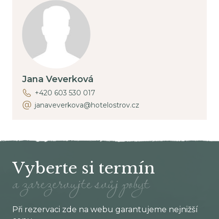
Jana Veverková
+420 603 530 017
janaveverkova@hotelostrov.cz
Vyberte si termín
a zarezervujte svůj pobyt
Při rezervaci zde na webu garantujeme nejnižší